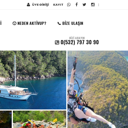
ÜYE GİRİŞİ
KAYIT
|
I
🙂 NEDEN AKTIVUP?
📞 BIZE ULAŞIN
BİZİ ARAYIN
0(532) 797 30 90