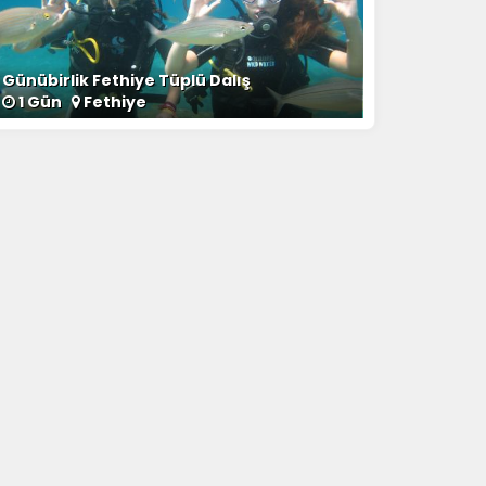
Günübirlik Fethiye Tüplü Dalış
1 Gün
Fethiye
la