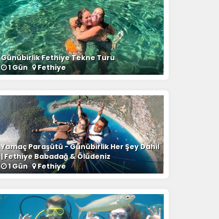
Günübirlik Fethiye Tekne Turu
1 Gün
Fethiye
Yamaç Paraşütü - Günübirlik Her Şey Dahil
| Fethiye Babadağ & Ölüdeniz
1 Gün
Fethiye