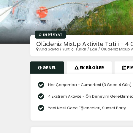
Fethiye Esnek - 7 Gün
Erciyes Hafta İçi Eğitim - 5 Gün
Fethiye
Erciyes
EN İYİ FİYAT
Ölüdeniz MixUp Aktivite Tatili - 4
Ana Sayfa
/
Yurt İçi Turlar
/
Ege
/
Ölüdeniz Mixup Ak
GENEL
EK BİLGİLER
Fİ
Her Çarşamba - Cumartesi (3 Gece 4 Gün)
4 Ekstrem Aktivite - Ön Deneyim Gerektirme
Yeni Nesil Gece Eğlenceleri, Sunset Party