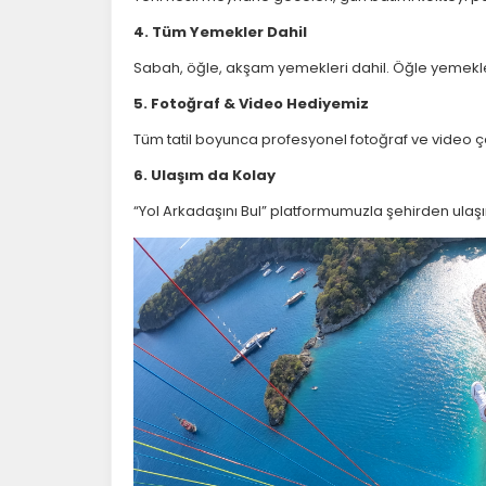
4. Tüm Yemekler Dahil
Sabah, öğle, akşam yemekleri dahil. Öğle yemekle
5. Fotoğraf & Video Hediyemiz
Tüm tatil boyunca profesyonel fotoğraf ve video ç
6. Ulaşım da Kolay
Ç
“Yol Arkadaşını Bul” platformumuzla şehirden ulaşım
Si
ta
pa
um
çe
Z
Ot
çe