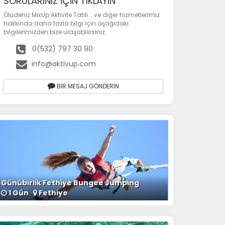
SORULARINIZ İÇİN TIKLAYIN
Ölüdeniz MixUp Aktivite Tatili... ve diğer hizmetlerimiz
hakkında daha fazla bilgi için aşağıdaki
bilgilerimizden bize ulaşabilirsiniz.
0(532) 797 30 90
info@aktivup.com
BİR MESAJ GÖNDERİN
Günübirlik Fethiye Bungee Jumping
1 Gün
Fethiye