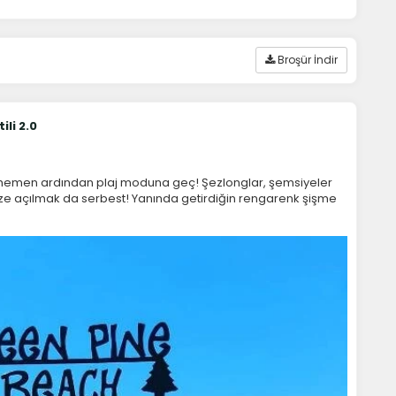
Broşür İndir
li 2.0
ş, hemen ardından plaj moduna geç! Şezlonglar, şemsiyeler
ize açılmak da serbest! Yanında getirdiğin rengarenk şişme