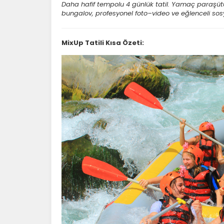
Daha hafif tempolu 4 günlük tatil. Yamaç paraşütü, r
bungalov, profesyonel foto–video ve eğlenceli sosy
MixUp Tatili Kısa Özeti: