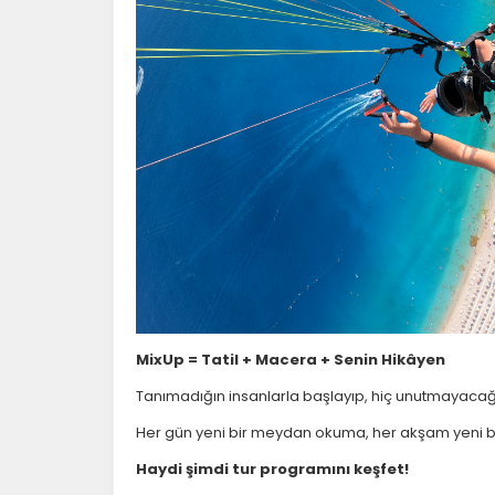
İ
Zi
sa
ya
P
Si
K
az
MixUp = Tatil + Macera + Senin Hikâyen
Tanımadığın insanlarla başlayıp, hiç unutmayacağı
Her gün yeni bir meydan okuma, her akşam yeni b
Haydi şimdi tur programını keşfet!