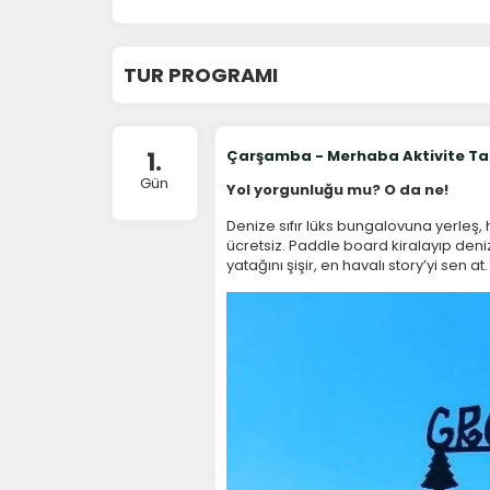
TUR PROGRAMI
1.
Çarşamba - Merhaba Aktivite Tati
Gün
Yol yorgunluğu mu? O da ne!
Denize sıfır lüks bungalovuna yerle
ücretsiz. Paddle board kiralayıp den
yatağını şişir, en havalı story’yi sen at.