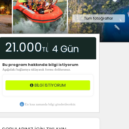
Tüm fotoğraflar
21.000
4 Gün
TL
​Bu program hakkında bilgi istiyorum
Aşağıdaki bağlantıya tıklayarak formu doldurunuz.
BİLGİ İSTİYORUM
En kısa zamanda bilgi gönderilecektir.