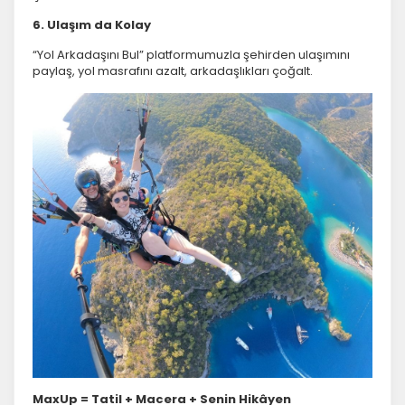
6. Ulaşım da Kolay
“Yol Arkadaşını Bul” platformumuzla şehirden ulaşımını
paylaş, yol masrafını azalt, arkadaşlıkları çoğalt.
MaxUp = Tatil + Macera + Senin Hikâyen