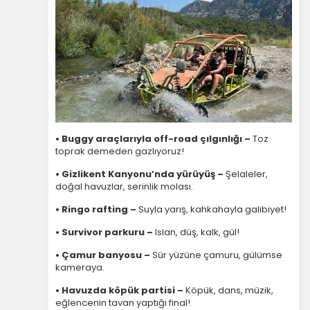
Tercihleri Kaydet
• Buggy araçlarıyla off-road çılgınlığı –
Toz
toprak demeden gazlıyoruz!
• Gizlikent Kanyonu’nda yürüyüş –
Şelaleler,
doğal havuzlar, serinlik molası.
• Ringo rafting –
Suyla yarış, kahkahayla galibiyet!
• Survivor parkuru –
Islan, düş, kalk, gül!
• Çamur banyosu –
Sür yüzüne çamuru, gülümse
kameraya.
• Havuzda köpük partisi –
Köpük, dans, müzik,
eğlencenin tavan yaptığı final!