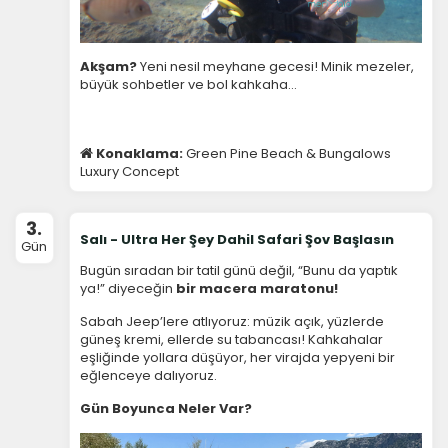
Akşam?
Yeni nesil meyhane gecesi! Minik mezeler,
büyük sohbetler ve bol kahkaha…
İstatistik Çerezleri
Ziyaretçilerin siteyi nasıl kullandığını anonim olarak
ölçeriz. Hangi sayfaların popüler olduğunu ve
Konaklama:
Green Pine Beach & Bungalows
kullanıcıların nerede zorluk yaşadığını anlamamıza
Luxury Concept
yardımcı olur.
3.
Salı - Ultra Her Şey Dahil Safari Şov Başlasın
Gün
Bugün sıradan bir tatil günü değil, “Bunu da yaptık
ya!” diyeceğin
bir macera maratonu!
Pazarlama Çerezleri
Size ve ilgi alanlarınıza uygun reklamlar göstermek
Sabah Jeep’lere atlıyoruz: müzik açık, yüzlerde
için kullanılır. Kapatırsanız reklamları görmeye devam
güneş kremi, ellerde su tabancası! Kahkahalar
edersiniz, ancak daha az alakalı olabilirler.
eşliğinde yollara düşüyor, her virajda yepyeni bir
eğlenceye dalıyoruz.
Gün Boyunca Neler Var?