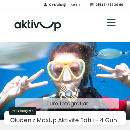
ÜYE GİRİŞİ
KAYIT
0(532) 797 30 90
|
Tüm fotoğraflar
İYİ SEÇİM!
Ölüdeniz MaxUp Aktivite Tatili - 4 Gün