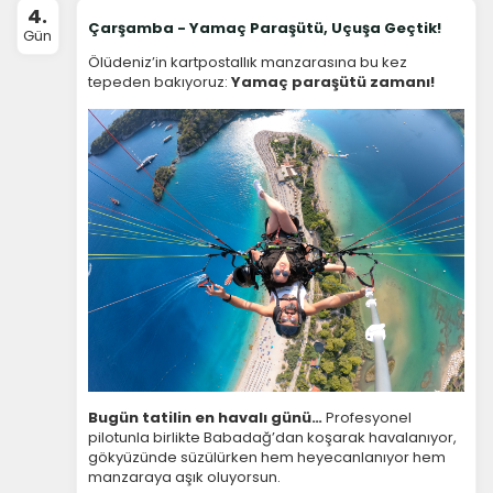
4.
Çarşamba - Yamaç Paraşütü, Uçuşa Geçtik!
Gün
Ölüdeniz’in kartpostallık manzarasına bu kez
tepeden bakıyoruz:
Yamaç paraşütü zamanı!
Bugün tatilin en havalı günü…
Profesyonel
pilotunla birlikte Babadağ’dan koşarak havalanıyor,
gökyüzünde süzülürken hem heyecanlanıyor hem
manzaraya aşık oluyorsun.