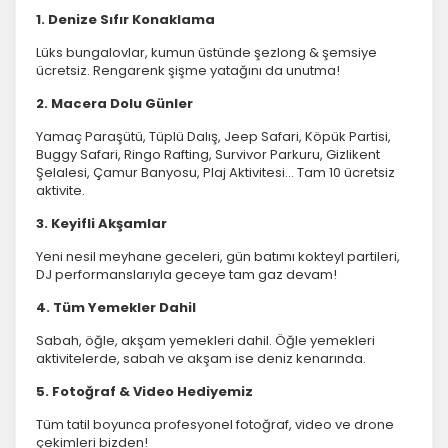
1. Denize Sıfır Konaklama
Lüks bungalovlar, kumun üstünde şezlong & şemsiye
ücretsiz. Rengarenk şişme yatağını da unutma!
2. Macera Dolu Günler
Yamaç Paraşütü, Tüplü Dalış, Jeep Safari, Köpük Partisi,
Buggy Safari, Ringo Rafting, Survivor Parkuru, Gizlikent
Şelalesi, Çamur Banyosu, Plaj Aktivitesi… Tam 10 ücretsiz
aktivite.
3. Keyifli Akşamlar
Yeni nesil meyhane geceleri, gün batımı kokteyl partileri,
DJ performanslarıyla geceye tam gaz devam!
4. Tüm Yemekler Dahil
Sabah, öğle, akşam yemekleri dahil. Öğle yemekleri
aktivitelerde, sabah ve akşam ise deniz kenarında.
5. Fotoğraf & Video Hediyemiz
Tüm tatil boyunca profesyonel fotoğraf, video ve drone
çekimleri bizden!