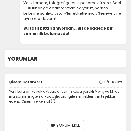
Valiz tamam, fotoğraf galerisi patlamak üzere. Saat
11.00 itibariyle odalara veda ediyoruz, herkes
birbirine sarılıyor, story’ler etiketleniyor. Seneye yine
aynı ekip devam!
Bu tatil bitti sanıyorsan… Bizce sadece bir
serinin ilk bölümüydü!
YORUMLAR
Çisem Karamert
21/08/2025
Yeni kurulan küçük aktivup ailesinin koca yürekli Meriç ve Miray
ına samimi, içten arkadaşlıkları, ilgileri, emekleri için teşekkür
ederiz. Çisem ve Kemal (((:
YORUM EKLE