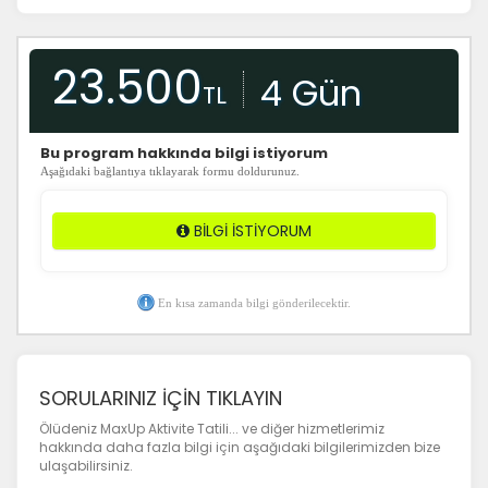
23.500
4 Gün
TL
​Bu program hakkında bilgi istiyorum
Aşağıdaki bağlantıya tıklayarak formu doldurunuz.
BİLGİ İSTİYORUM
En kısa zamanda bilgi gönderilecektir.
SORULARINIZ İÇİN TIKLAYIN
Ölüdeniz MaxUp Aktivite Tatili... ve diğer hizmetlerimiz
hakkında daha fazla bilgi için aşağıdaki bilgilerimizden bize
ulaşabilirsiniz.