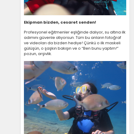
Ekipman bizden, cesaret senden!
Profesyonel eğitmenler eşliğinde dalıyor, su altına ilk
adımını güvenle atıyorsun. Tüm bu anların fotoğraf
ve videoları da bizden hediye! Çünkü o ilk maskeli
gülüşün, o şaşkın bakışın ve o “Ben bunu yaptım!”
pozun, arşivlik.
ÇEREZ KULLANIM AYARLARINIZ
Çerez tercihlerinizi
belirleyin
.
Daha fazla bilgi için
KVKK bilgilendirmemizi
,
çerez
kullanım
ve
gizlilik koşullarını
inceleyebilirsiniz.
Zorunlu Çerezler
HER ZAMAN AKTIF
Oturum yönetimi, güvenlik ve temel site işlevleri için
gereklidir. Bu çerezler olmadan site düzgün çalışmaz
ve devre dışı bırakılamaz.