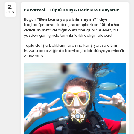
2.
Pazartesi - Tüplü Dalış & Derinlere Dalıyoruz
Gün
Bugün
“Ben bunu yapabilir miyim?”
diye
başladığın ama ilk dalışından çıkarken
“Bi’ daha
dalalım mı?”
dediğin o efsane gün! Ve evet, bu
yüzden gün içinde tam iki farklı dalışın olacak!
Tüplü dalışla balıkların arasına karışıyor, su altının
huzurlu sessizliğinde bambaşka bir dünyaya misafir
oluyorsun.