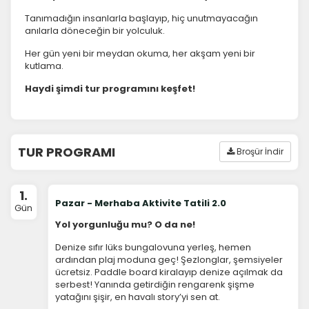
Tanımadığın insanlarla başlayıp, hiç unutmayacağın
anılarla döneceğin bir yolculuk.
Her gün yeni bir meydan okuma, her akşam yeni bir
kutlama.
Haydi şimdi tur programını keşfet!
TUR PROGRAMI
Broşür İndir
1.
Pazar - Merhaba Aktivite Tatili 2.0
Gün
Yol yorgunluğu mu? O da ne!
Denize sıfır lüks bungalovuna yerleş, hemen
ardından plaj moduna geç! Şezlonglar, şemsiyeler
ücretsiz. Paddle board kiralayıp denize açılmak da
serbest! Yanında getirdiğin rengarenk şişme
yatağını şişir, en havalı story’yi sen at.