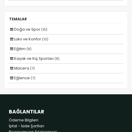
Kesin Çıkışlı
Erken Rezervasyon
TEMALAR
Size Özel
Doğa ve Spor
(15)
Planlanan
Tercihleri Kaydet
Lüks ve Konfor
(13)
Otobüs Ile
Eğitim
(8)
Uçak Ile
Kayak ve Kış Sporları
(8)
Ekstralar Dahil
Macera
(7)
Eğlence
(7)
Yiyecek ve İçecek
(7)
Romantizm ve Balayı
(7)
Deniz
(7)
BAĞLANTILAR
Otel ve Konaklama
(7)
Ödeme Bilgileri
İptal - İade Şartları
Rezervasyon Sözleşmesi