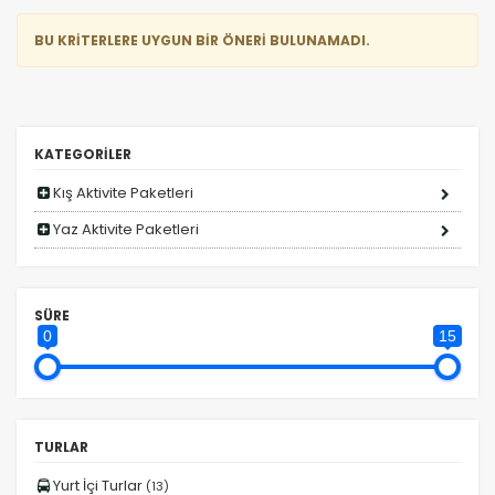
BU KRİTERLERE UYGUN BİR ÖNERİ BULUNAMADI.
KATEGORİLER
Kış Aktivite Paketleri
Yaz Aktivite Paketleri
ÇEREZ KULLANIM AYARLARINIZ
SÜRE
0
15
Çerez tercihlerinizi
belirleyin
.
Daha fazla bilgi için
KVKK bilgilendirmemizi
,
çerez
kullanım
ve
gizlilik koşullarını
inceleyebilirsiniz.
TURLAR
Yurt İçi Turlar
(13)