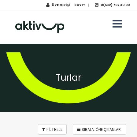
ÜYE GİRİŞİ
KAYIT
0(532) 797 30 90
|
Turlar
FİLTRELE