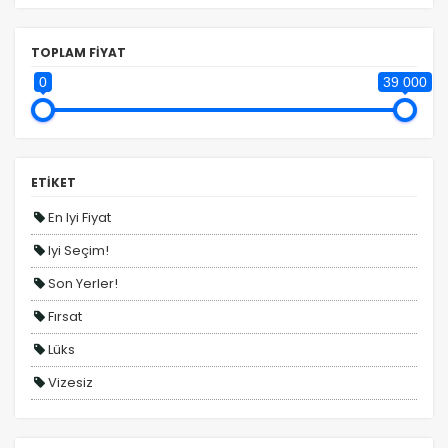
yardımcı olur.
TOPLAM FİYAT
0
39 000
Pazarlama Çerezleri
Size ve ilgi alanlarınıza uygun reklamlar göstermek
için kullanılır. Kapatırsanız reklamları görmeye devam
ETİKET
edersiniz, ancak daha az alakalı olabilirler.
En Iyi Fiyat
Iyi Seçim!
Son Yerler!
Fırsat
Tercihleri Kaydet
Lüks
Vizesiz
Kesin Çıkışlı