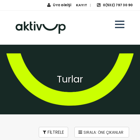
ÜYE GİRİŞİ
KAYIT
0(532) 797 30 90
|
Turlar
FİLTRELE