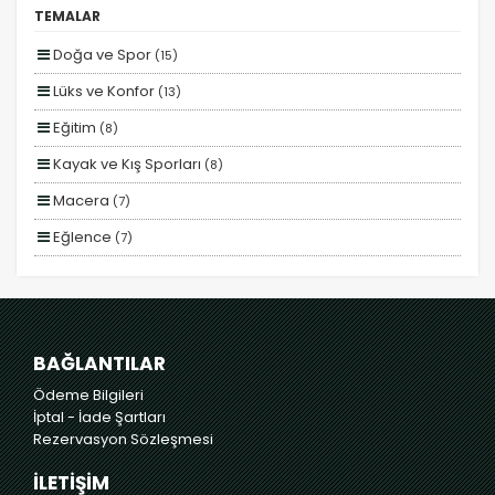
Erken Rezervasyon
TEMALAR
Size Özel
Doğa ve Spor
(15)
Planlanan
Lüks ve Konfor
(13)
Otobüs Ile
Eğitim
(8)
Uçak Ile
Kayak ve Kış Sporları
(8)
Ekstralar Dahil
Macera
(7)
Eğlence
(7)
Yiyecek ve İçecek
(7)
Romantizm ve Balayı
(7)
Deniz
(7)
BAĞLANTILAR
Otel ve Konaklama
(7)
Ödeme Bilgileri
İptal - İade Şartları
Rezervasyon Sözleşmesi
İLETİŞİM