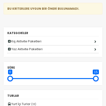
BU KRİTERLERE UYGUN BİR ÖNERİ BULUNAMADI.
KATEGORİLER
Kış Aktivite Paketleri
Yaz Aktivite Paketleri
ÇEREZ KULLANIM AYARLARINIZ
SÜRE
0
15
Çerez tercihlerinizi
belirleyin
.
Daha fazla bilgi için
KVKK bilgilendirmemizi
,
çerez
kullanım
ve
gizlilik koşullarını
inceleyebilirsiniz.
TURLAR
Yurt İçi Turlar
(13)