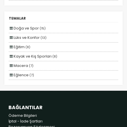
Kesin Çıkışlı
Erken Rezervasyon
TEMALAR
Size Özel
Doğa ve Spor
(15)
Planlanan
Tercihleri Kaydet
Lüks ve Konfor
(13)
Otobüs Ile
Eğitim
(8)
Uçak Ile
Kayak ve Kış Sporları
(8)
Ekstralar Dahil
Macera
(7)
Eğlence
(7)
Yiyecek ve İçecek
(7)
Romantizm ve Balayı
(7)
Deniz
(7)
BAĞLANTILAR
Otel ve Konaklama
(7)
Ödeme Bilgileri
İptal - İade Şartları
Rezervasyon Sözleşmesi