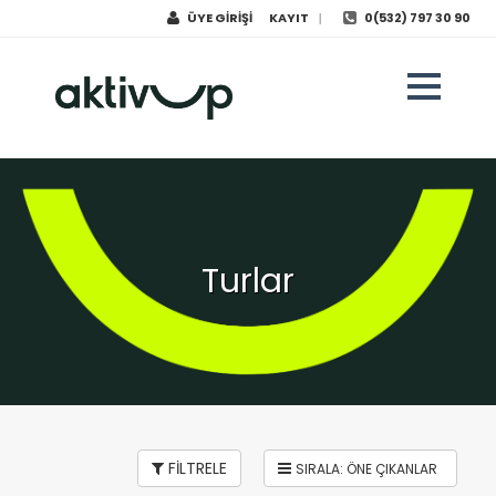
ÜYE GİRİŞİ
KAYIT
0(532) 797 30 90
|
Turlar
FİLTRELE