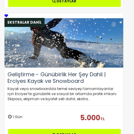
DETAYLAR
ÇEREZ KULLANIM AYARLARINIZ
Çerez tercihlerinizi
EKSTRALAR DAHİL
belirleyin
.
Daha fazla bilgi için
KVKK bilgilendirmemizi
,
çerez
kullanım
ve
gizlilik koşullarını
inceleyebilirsiniz.
Zorunlu Çerezler
HER ZAMAN AKTIF
Geliştirme - Günübirlik Her Şey Dahil |
Oturum yönetimi, güvenlik ve temel site işlevleri için
Erciyes Kayak ve Snowboard
gereklidir. Bu çerezler olmadan site düzgün çalışmaz
ve devre dışı bırakılamaz.
Kayak veya snowboardda temel seviyeyi tamamlayanlar
için Erciyes’te günübirlik ve sosyal bir ortamda pratik imkanı.
Skipass, ekipman ve kıyafet seti dahil; ekstra…
5.000
1 Gün
TL
İstatistik Çerezleri
Ziyaretçilerin siteyi nasıl kullandığını anonim olarak
ölçeriz. Hangi sayfaların popüler olduğunu ve