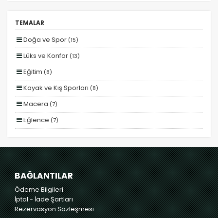
Erken Rezervasyon
TEMALAR
Size Özel
Doğa ve Spor
(15)
Planlanan
Lüks ve Konfor
(13)
Otobüs Ile
Eğitim
(8)
Uçak Ile
Kayak ve Kış Sporları
(8)
Ekstralar Dahil
Macera
(7)
Eğlence
(7)
Yiyecek ve İçecek
(7)
Romantizm ve Balayı
(7)
Deniz
(7)
BAĞLANTILAR
Otel ve Konaklama
(7)
Ödeme Bilgileri
İptal - İade Şartları
Rezervasyon Sözleşmesi