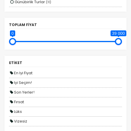
Günübirlik Turlar
(11)
TOPLAM FİYAT
0
39 000
ETİKET
En Iyi Fiyat
Iyi Seçim!
Son Yerler!
Fırsat
Lüks
Vizesiz
Kesin Çıkışlı