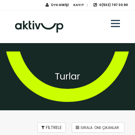
ÜYE GİRİŞİ
KAYIT
0(532) 797 30 90
|
Turlar
FİLTRELE