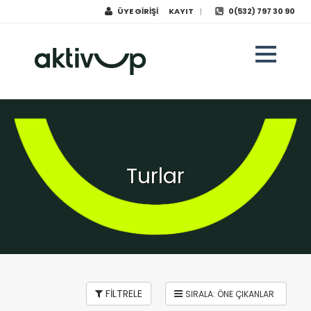
ÜYE GİRİŞİ
KAYIT
0(532) 797 30 90
|
Turlar
FİLTRELE