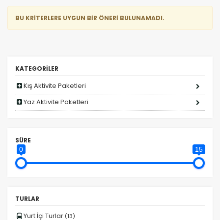
BU KRİTERLERE UYGUN BİR ÖNERİ BULUNAMADI.
KATEGORİLER
Kış Aktivite Paketleri
Yaz Aktivite Paketleri
ÇEREZ KULLANIM AYARLARINIZ
SÜRE
0
15
Çerez tercihlerinizi
belirleyin
.
Daha fazla bilgi için
KVKK bilgilendirmemizi
,
çerez
kullanım
ve
gizlilik koşullarını
inceleyebilirsiniz.
TURLAR
Yurt İçi Turlar
(13)