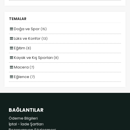
Kesin Çıkışlı
Erken Rezervasyon
TEMALAR
Size Özel
Doğa ve Spor
(15)
Planlanan
Tercihleri Kaydet
Lüks ve Konfor
(13)
Otobüs Ile
Eğitim
(8)
Uçak Ile
Kayak ve Kış Sporları
(8)
Ekstralar Dahil
Macera
(7)
Eğlence
(7)
Yiyecek ve İçecek
(7)
Romantizm ve Balayı
(7)
Deniz
(7)
BAĞLANTILAR
Otel ve Konaklama
(7)
Ödeme Bilgileri
İptal - İade Şartları
Rezervasyon Sözleşmesi